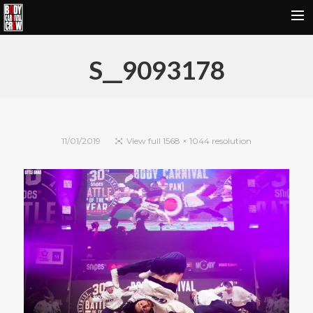
HOME
S__9093178
NEWS&REPORT
PROFILE
BODY CARNIVAL 20TH ANNIVERSARY
11/01/2019
View full 1568 × 1044 resolution
SCHOOL
OUR BRAND
MOVIE
CONTACT