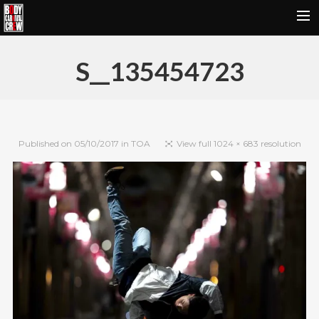
HOME
S__135454723
NEWS&REPORT
PROFILE
BODY CARNIVAL 20TH ANNIVERSARY
Published on
05/10/2017
in
TOA
View full 1024 × 683 resolution
SCHOOL
OUR BRAND
MOVIE
CONTACT