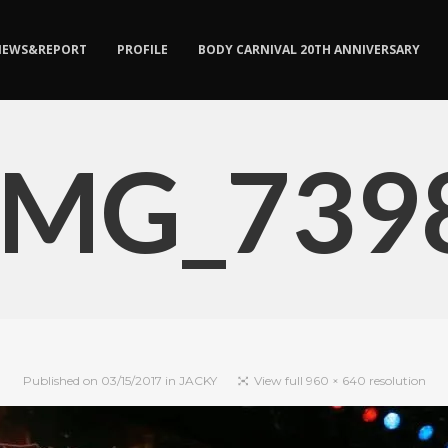
NEWS&REPORT
PROFILE
BODY CARNIVAL 20TH ANNIVERSARY
IMG_739
Published on
03/15/2017
in
JACKY
View full 960 × 640 resolution