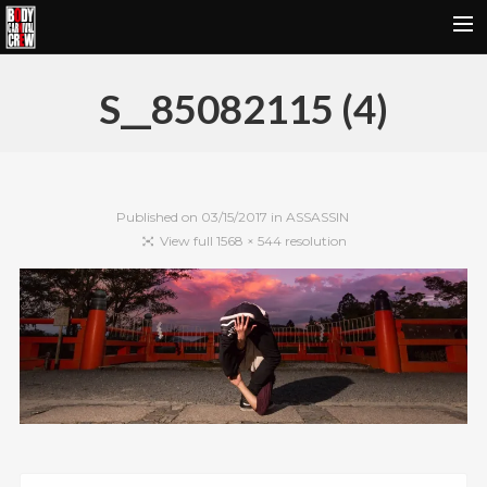
HOME
S__85082115 (4)
NEWS&REPORT
PROFILE
BODY CARNIVAL 20TH ANNIVERSARY
Published on
03/15/2017
in
ASSASSIN
SCHOOL
View full 1568 × 544 resolution
OUR BRAND
MOVIE
CONTACT