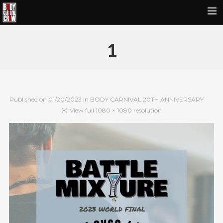
HOME
1
NEWS&REPORT
PROFILE
BODY CARNIVAL 20TH ANNIVERSARY
Published on
01/20/2023
in
BODY CARNIVAL 20TH ANNIVERSARY
SCHOOL
View full 1080 × 1080 resolution
OUR BRAND
MOVIE
CONTACT