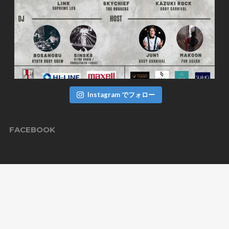
Instagram でフォロー
FACEBOOK
TWITTER
ツイート
BODYCARNIVAL CREW