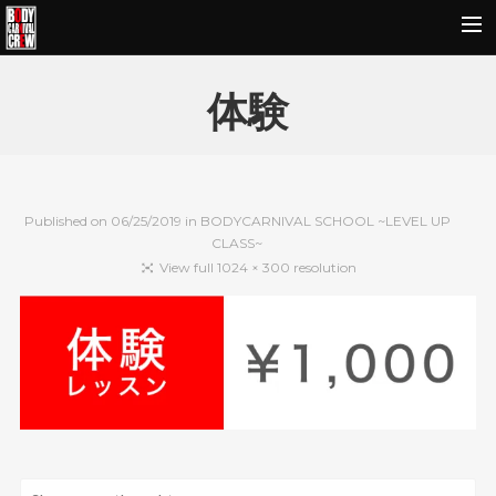
HOME
体験
NEWS&REPORT
PROFILE
BODY CARNIVAL 20TH ANNIVERSARY
Published on
06/25/2019
in
BODYCARNIVAL SCHOOL ~LEVEL UP
CLASS~
SCHOOL
View full 1024 × 300 resolution
OUR BRAND
MOVIE
CONTACT