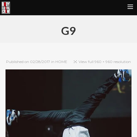
HOME
G9
NEWS&REPORT
PROFILE
BODY CARNIVAL 20TH ANNIVERSARY
Published on
02/28/2017
in
HOME
View full 960 × 960 resolution
SCHOOL
OUR BRAND
MOVIE
CONTACT