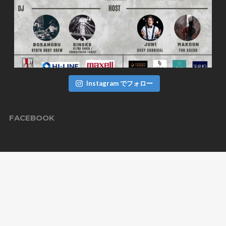
Instagram でフォロー
FACEBOOK
TWITTER
ツイート
BODYCARNIVAL CREW
Kyoto,Japan