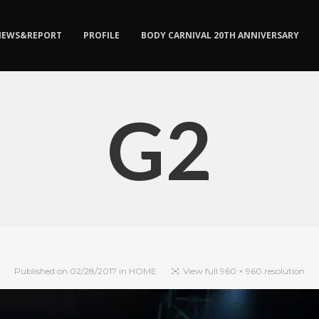
NEWS&REPORT
PROFILE
BODY CARNIVAL 20TH ANNIVERSARY
G2
Published on
02/28/2017
in
HOME
View full 960 × 960 resolution