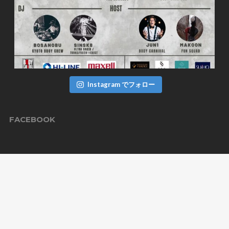
Instagram でフォロー
FACEBOOK
TWITTER
ツイート
BODYCARNIVAL CREW
Kyoto,Japan