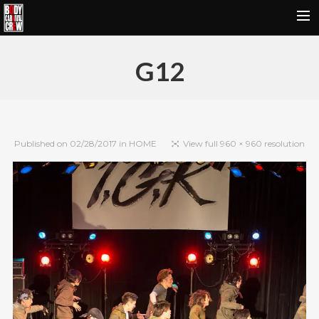
HOME
G12
NEWS&REPORT
PROFILE
BODY CARNIVAL 20TH ANNIVERSARY
Published on
02/28/2017
in
HOME
View full 960 × 960 resolution
SCHOOL
OUR BRAND
MOVIE
CONTACT