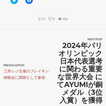
リ
a
ッ
c
ク
e
し
b
て
o
T
o
w
k
0
6
454
i
で
t
共
t
有
e
す
r
る
で
に
共
は
NEXT POST
有
ク
2024年パリ
(
リ
新
ッ
し
ク
オリンピック
い
し
ウ
て
日本代表選考
ィ
く
ン
だ
ド
さ
PREVIOUS POST
に関わる重要
ウ
い
で
(
三井レジ主催のブレイキン
開
新
な世界大会 に
き
し
体験会に講師として参加
ま
い
す
ウ
てAYUMIが銅
)
ィ
ン
メダル（3位
ド
ウ
で
入賞）を獲得
開
き
ま