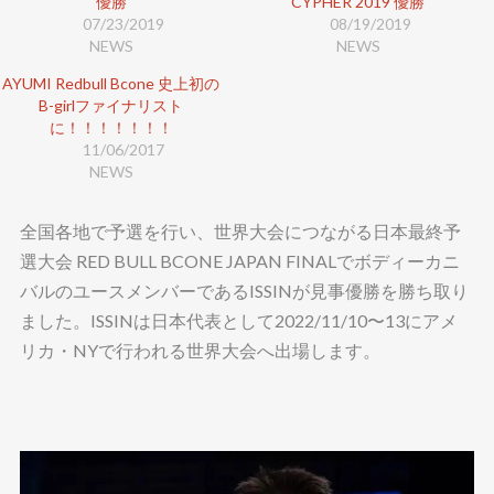
優勝
e
す
CYPHER 2019 優勝
r
る
07/23/2019
08/19/2019
で
に
共
は
NEWS
NEWS
有
ク
(
リ
新
ッ
AYUMI Redbull Bcone 史上初の
し
ク
B-girlファイナリスト
い
し
ウ
て
に！！！！！！！
ィ
く
ン
だ
11/06/2017
ド
さ
NEWS
ウ
い
で
(
開
新
き
し
ま
い
全国各地で予選を行い、世界大会につながる日本最終予
す
ウ
)
ィ
選大会
RED BULL BCONE JAPAN FINALでボディーカニ
ン
ド
バルのユースメンバー
であるISSINが見事優勝を勝ち取り
ウ
で
ました。
ISSINは日本代表として2022/11/10〜13にアメ
開
き
ま
リカ・NYで行われる
世界大会へ出場します。
す
)