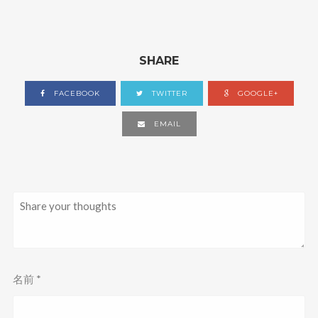
す
)
SHARE
FACEBOOK
TWITTER
GOOGLE+
EMAIL
名前
*