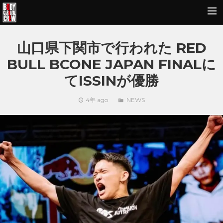
HOME
山口県下関市で行われた RED
NEWS&REPORT
BULL BCONE JAPAN FINALに
PROFILE
てISSINが優勝
BODY CARNIVAL 20TH ANNIVERSARY
4年 ago
NEWS
SCHOOL
OUR BRAND
MOVIE
CONTACT