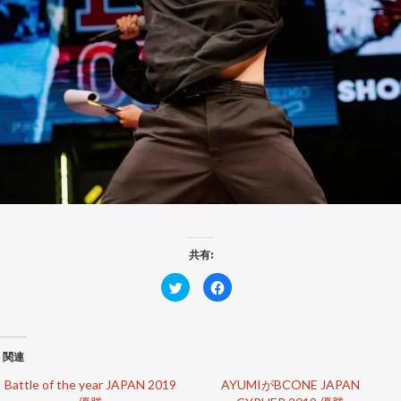
共有:
ク
F
リ
a
ッ
c
ク
e
し
b
て
o
T
o
関連
w
k
i
で
t
共
Battle of the year JAPAN 2019
AYUMIがBCONE JAPAN
t
有