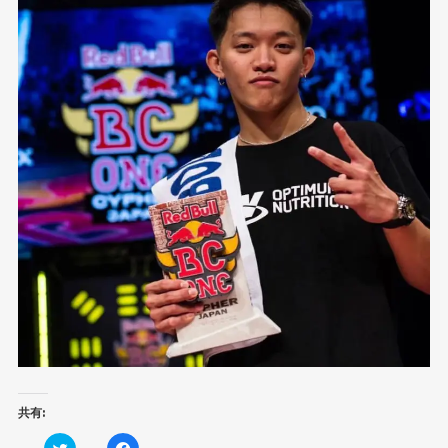
共有:
ク
F