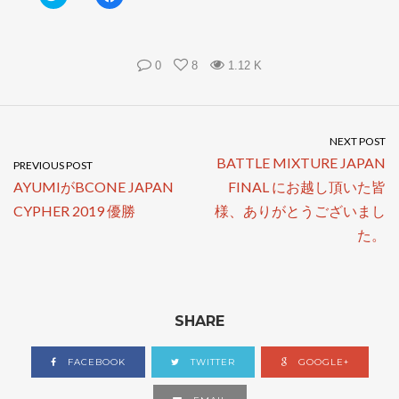
リ
a
ッ
c
ク
e
し
b
て
o
T
o
w
k
0
8
1.12 K
i
で
t
共
t
有
e
す
r
る
で
に
共
は
NEXT POST
有
ク
BATTLE MIXTURE JAPAN
(
リ
PREVIOUS POST
新
ッ
し
ク
AYUMIがBCONE JAPAN
FINAL にお越し頂いた皆
い
し
ウ
て
CYPHER 2019 優勝
様、ありがとうございまし
ィ
く
ン
だ
た。
ド
さ
ウ
い
で
(
開
新
き
し
ま
い
す
ウ
)
ィ
SHARE
ン
ド
ウ
で
FACEBOOK
TWITTER
GOOGLE+
開
き
ま
す