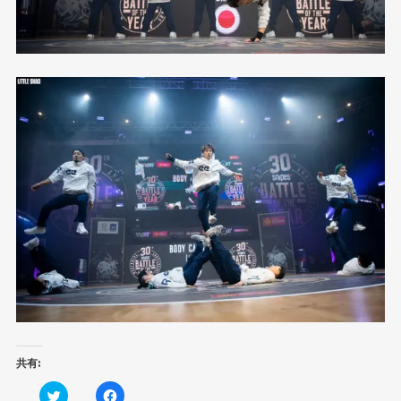
共有:
ク
F