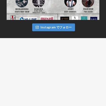
Instagram でフォロー
FACEBOOK
TWITTER
ツイート
BODYCARNIVAL CREW
Kyoto,Japan
info@bodycarnival.com