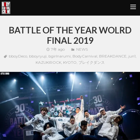
HOME
BATTLE OF THE YEAR WOLRD
NEWS&REPORT
FINAL 2019
PROFILE
7年 ago
NEWS
bboyDeco
,
bboyryuji
,
bgirlnarumi
,
BodyCarnival
,
BREAKDANCE
,
jun1
,
BODY CARNIVAL 20TH ANNIVERSARY
KAZUKIROCK
,
KYOTO
,
ブレイクダンス
SCHOOL
OUR BRAND
MOVIE
CONTACT