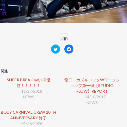
共有:
ク
F
リ
a
ッ
c
ク
e
し
b
て
o
T
o
関連
w
k
i
で
t
共
SUPER BREAK vol,1準優
龍二・カズキロックWワークシ
t
有
勝！！！！！
e
ョップ第一弾【STUDIO
す
r
る
11/27/2018
FLOW】REPORT
で
に
共
は
NEWS
04/10/2017
有
ク
(
リ
NEWS
新
ッ
し
ク
BODY CARNIVAL CREW 20TH
い
し
ウ
て
ANNIVERSARY 終了
ィ
く
ン
だ
01/26/2026
ド
さ