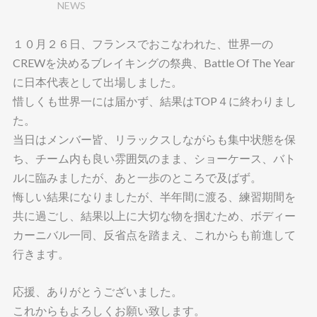
NEWS
ウ
い
で
(
開
新
き
し
ま
い
１０月２６日、フランスでおこなわれた、世界一の
す
ウ
)
ィ
CREWを決めるブレイキングの祭典、Battle Of The Year
ン
ド
に日本代表として出場しました。
ウ
で
惜しくも世界一には届かず、結果はTOP４に終わりまし
開
き
ま
た。
す
)
当日はメンバー皆、リラックスしながらも集中状態を保
ち、チーム内も良い雰囲気のまま、ショーケース、バト
ルに臨みましたが、あと一歩のところで及ばず。
悔しい結果になりましたが、半年間に渡る、練習期間を
共に過ごし、結果以上に大切な物を掴むため、ボディー
カーニバル一同、反省点を踏まえ、これからも前進して
行きます。
応援、ありがとうございました。
これからもよろしくお願い致します。