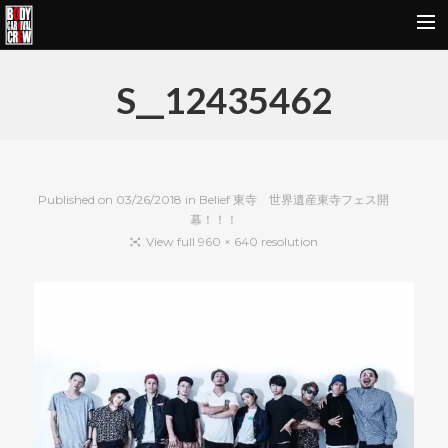
HOME
S__12435462
NEWS&REPORT
PROFILE
BODY CARNIVAL 20TH ANNIVERSARY
Published on
03/26/2018
in
Belief 東寺 世界遺産東寺フェス開
幕！！！
SCHOOL
View full 960 × 640 resolution
OUR BRAND
MOVIE
CONTACT