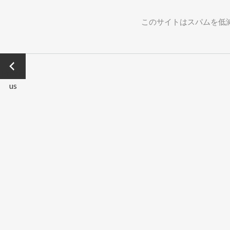
このサイトはスパムを低減す
←
Previo
us