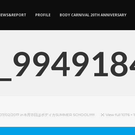
NEWS&REPORT
PROFILE
BODY CARNIVAL 20TH ANNIVERSARY
__994918
07/02/2017
in
8月13日はボディカSUMMER SCHOOL!!!!!!
View full 1076 × 