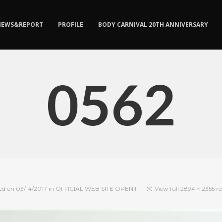
NEWS&REPORT
PROFILE
BODY CARNIVAL 20TH ANNIVERSARY
0562
ed on
03/14/2017
in
OFFICIAL WEB SITE OPEN!!
View full 2894 × 2355 r