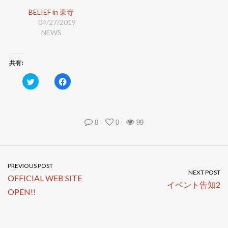
共
は
有
ク
BELIEF in 東寺
(
リ
新
ッ
04/27/2019
し
ク
NEWS
い
し
ウ
て
ィ
く
ン
だ
ド
さ
共有:
ウ
い
で
(
開
新
ク
F
き
し
リ
a
ま
い
ッ
c
す
ウ
ク
e
)
ィ
し
b
ン
て
o
ド
T
o
ウ
w
k
0
0
99
で
i
で
開
t
共
き
t
有
ま
e
す
す
r
る
)
で
に
共
は
PREVIOUS POST
有
ク
NEXT POST
OFFICIAL WEB SITE
(
リ
新
ッ
イベント告知2
し
ク
OPEN!!
い
し
ウ
て
ィ
く
ン
だ
ド
さ
ウ
い