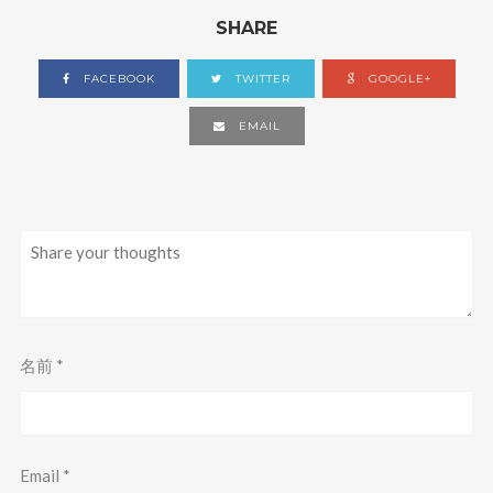
で
(
開
新
SHARE
き
し
ま
い
す
ウ
)
ィ
FACEBOOK
TWITTER
GOOGLE+
ン
ド
ウ
EMAIL
で
開
き
ま
す
)
名前
*
Email
*