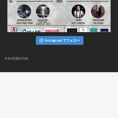
Instagram でフォロー
FACEBOOK
TWITTER
ツイート
BODYCARNIVAL CREW
Kyoto,Japan