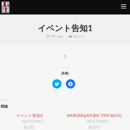
HOME
イベント告知1
NEWS&REPORT
9年 ago
BLOG
PROFILE
BODY CARNIVAL 20TH ANNIVERSARY
1
SCHOOL
共有:
OUR BRAND
ク
F
MOVIE
リ
a
ッ
c
ク
e
CONTACT
し
b
て
o
T
o
関連
w
k
i
で
t
共
イベント告知2
NARUMI&AYUMI TRIP BLOG
t
有
02/27/2017
e
す
03/17/2017
r
る
BLOG
BLOG
で
に