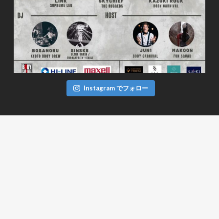
Instagram でフォロー
FACEBOOK
TWITTER
ツイート
BODYCARNIVAL CREW