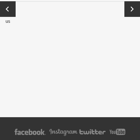
←
Next
Previo
→
us