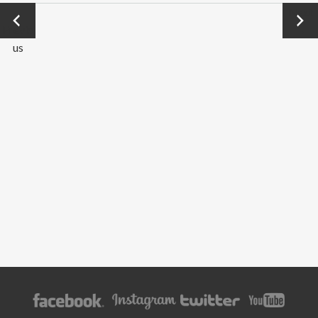
←
Next
Previo
→
us