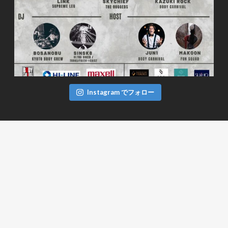
Instagram でフォロー
FACEBOOK
TWITTER
ツイート
BODYCARNIVAL CREW