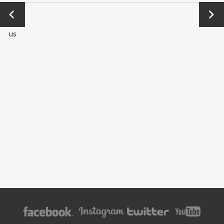
←
Next
Previo
→
us