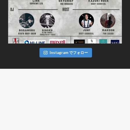
Instagram でフォロー
FACEBOOK
TWITTER
ツイート
BODYCARNIVAL CREW