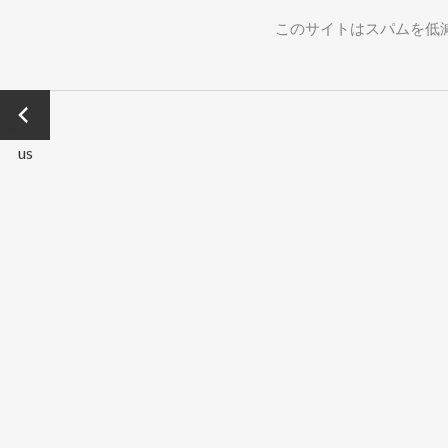
このサイトはスパムを低減す
←
Previo
us