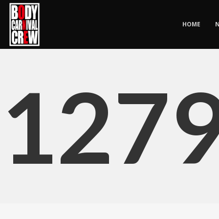
HOME
127